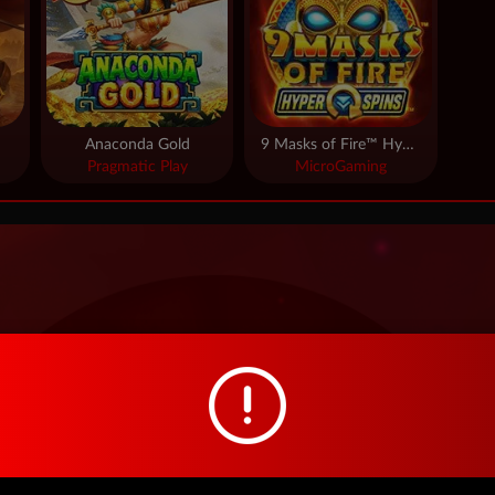
Anaconda Gold
9 Masks of Fire™ HyperSpins™
Pragmatic Play
MicroGaming