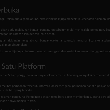
erbuka
gi. Dalam dunia game online, akses yang baik juga mencakup kecepatan halaman, kem
idak perlu melakukan banyak pengaturan sebelum mulai menjelajahi permainan. Set
egori ke kategori lain dengan lebih cepat.
igital tidak ingin menghabiskan banyak waktu hanya untuk memahami cara kerja se
tidak membingungkan.
tor, seperti jaringan internet, kondisi perangkat, dan kestabilan server. Menggunakan
 Satu Platform
ersedia. Setiap pengguna mempunyai selera berbeda. Ada yang menyukai permainan deng
melihat perbedaan tersebut. Informasi dasar mengenai permainan dapat dipelajari 
erta fitur yang tersedia.
engalaman pengguna. Permainan dengan tema baru dapat memberikan suasana berbed
ipada hanya mengikuti tren.