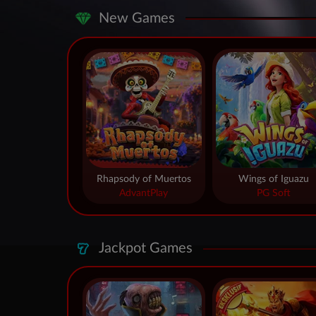
New Games
Rhapsody of Muertos
Wings of Iguazu
AdvantPlay
PG Soft
Jackpot Games