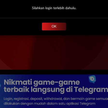
Silahkan login terlebih dahulu.
OK