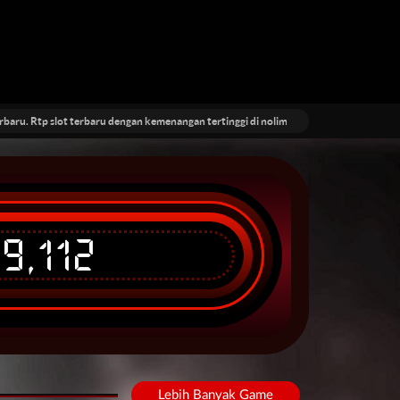
 Rtp slot terbaru dengan kemenangan tertinggi di nolimit city mewarnai situs slot terp
58,755
Lebih Banyak Game