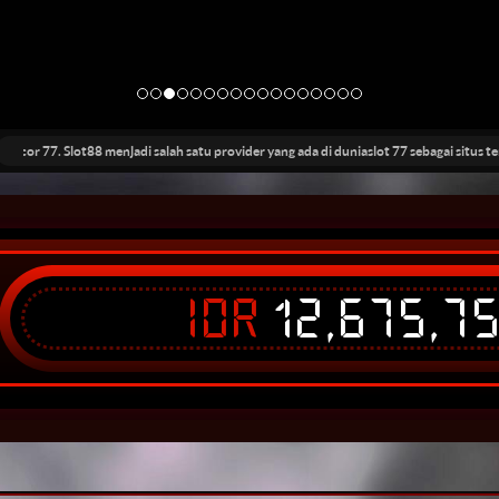
 77. Slot88 menjadi salah satu provider yang ada di duniaslot 77 sebagai situs terbaru.
IDR
12,675,7