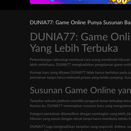
DUNIA77: Game Online Punya Susunan Baru
DUNIA77: Game Onlin
Yang Lebih Terbuka
Perkembangan teknologi membuat cara orang menikmati hiburan ik
lebih sederhana, DUNIA77 menghadirkan pengalaman game online 
Konsep baru yang dibawa DUNIA77 tidak hanya berfokus pada ju
permainan tanpa harus melewati proses yang terlalu panjang. Sus
Susunan Game Online ya
Tampilan sebuah platform memiliki pengaruh besar terhadap ken
Karena itu, DUNIA77 menerapkan susunan baru yang mengutama
Kategori permainan ditampilkan dengan pembagian yang lebih jel
hiburan yang sesuai dengan minat tanpa harus membuka terlalu 
DUNIA77 juga menghadirkan tampilan yang responsif. Artinya, su