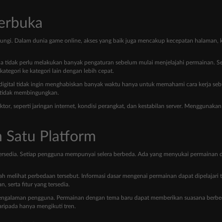
Terbuka
ngi. Dalam dunia game online, akses yang baik juga mencakup kecepatan halaman, ke
tidak perlu melakukan banyak pengaturan sebelum mulai menjelajahi permainan. S
ategori ke kategori lain dengan lebih cepat.
 digital tidak ingin menghabiskan banyak waktu hanya untuk memahami cara kerja 
g tidak membingungkan.
ktor, seperti jaringan internet, kondisi perangkat, dan kestabilan server. Menggunak
 Satu Platform
tersedia. Setiap pengguna mempunyai selera berbeda. Ada yang menyukai permainan den
 melihat perbedaan tersebut. Informasi dasar mengenai permainan dapat dipelajari
serta fitur yang tersedia.
pengalaman pengguna. Permainan dengan tema baru dapat memberikan suasana berbe
ripada hanya mengikuti tren.