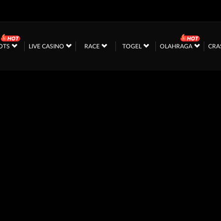
OTS
LIVE CASINO
RACE
TOGEL
OLAHRAGA
CRA