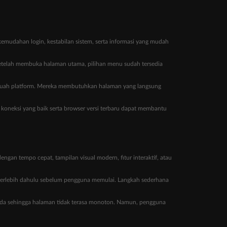
mudahan login, kestabilan sistem, serta informasi yang mudah
etelah membuka halaman utama, pilihan menu sudah tersedia
sebuah platform. Mereka membutuhkan halaman yang langsung
an koneksi yang baik serta browser versi terbaru dapat membantu
gan tempo cepat, tampilan visual modern, fitur interaktif, atau
 terlebih dahulu sebelum pengguna memulai. Langkah sederhana
da sehingga halaman tidak terasa monoton. Namun, pengguna