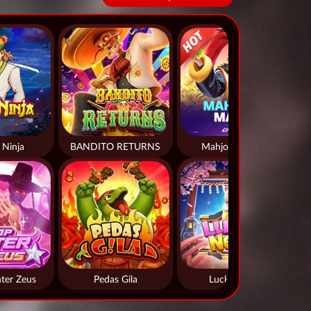
 Ninja
BANDITO RETURNS
Mahjong Magic
ter Zeus
Pedas Gila
Lucky Neko