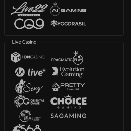
Live Casino