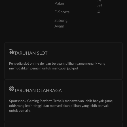
Poker
E-Sports
Sabung
Ayam
TARUHAN SLOT
Penyedia slot online dengan beragam pilihan game menarik yang
memudahkan pemain untuk mencapai jackpot
TARUHAN OLAHRAGA
Sportsbook Gaming Platform Terbaik menawarkan lebih banyak game,
odds yang lebih tinggi, dan menyediakan pilihan yang lebih banyak
untuk pemain.