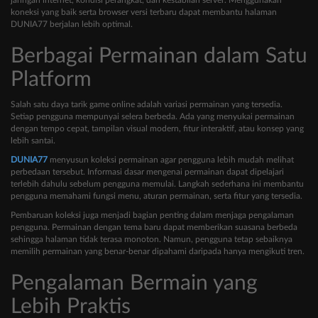
jaringan internet, kondisi perangkat, dan kestabilan server. Menggunakan
koneksi yang baik serta browser versi terbaru dapat membantu halaman
DUNIA77 berjalan lebih optimal.
Berbagai Permainan dalam Satu
Platform
Salah satu daya tarik game online adalah variasi permainan yang tersedia.
Setiap pengguna mempunyai selera berbeda. Ada yang menyukai permainan
dengan tempo cepat, tampilan visual modern, fitur interaktif, atau konsep yang
lebih santai.
DUNIA77
menyusun koleksi permainan agar pengguna lebih mudah melihat
perbedaan tersebut. Informasi dasar mengenai permainan dapat dipelajari
terlebih dahulu sebelum pengguna memulai. Langkah sederhana ini membantu
pengguna memahami fungsi menu, aturan permainan, serta fitur yang tersedia.
Pembaruan koleksi juga menjadi bagian penting dalam menjaga pengalaman
pengguna. Permainan dengan tema baru dapat memberikan suasana berbeda
sehingga halaman tidak terasa monoton. Namun, pengguna tetap sebaiknya
memilih permainan yang benar-benar dipahami daripada hanya mengikuti tren.
Pengalaman Bermain yang
Lebih Praktis