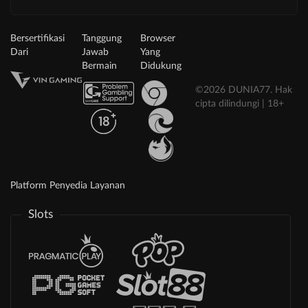
Bersertifikasi
Tanggung
Browser
Dari
Jawab
Yang
Bermain
Didukung
©2026 DUNIA77. Hak
cipta dilindungi | 18+
Platform Penyedia Layanan
Slots