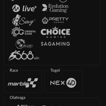
Race
Togel
Olahraga