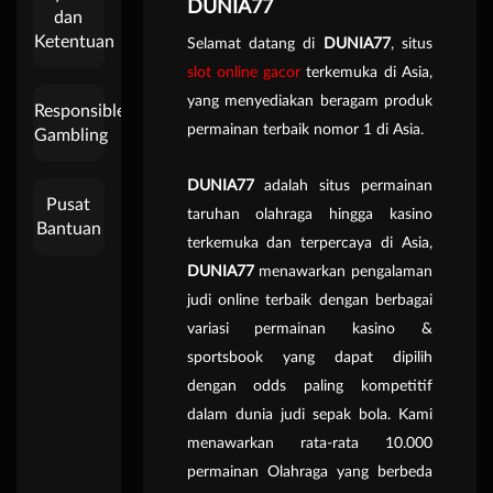
DUNIA77
dan
Ketentuan
Selamat datang di
DUNIA77
, situs
slot online gacor
terkemuka di Asia,
yang menyediakan beragam produk
Responsible
permainan terbaik nomor 1 di Asia.
Gambling
DUNIA77
adalah situs permainan
Pusat
taruhan olahraga hingga kasino
Bantuan
terkemuka dan terpercaya di Asia,
DUNIA77
menawarkan pengalaman
judi online terbaik dengan berbagai
variasi permainan kasino &
sportsbook yang dapat dipilih
dengan odds paling kompetitif
dalam dunia judi sepak bola. Kami
menawarkan rata-rata 10.000
permainan Olahraga yang berbeda