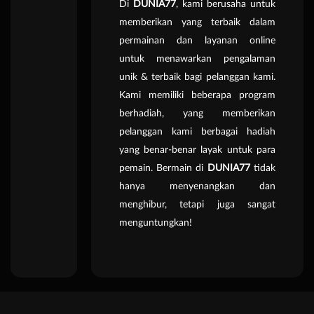
Di
DUNIA77
, kami berusaha untuk
memberikan yang terbaik dalam
permainan dan layanan online
untuk menawarkan pengalaman
unik & terbaik bagi pelanggan kami.
Kami memiliki beberapa program
berhadiah, yang memberikan
pelanggan kami berbagai hadiah
yang benar-benar layak untuk para
pemain. Bermain di
DUNIA77
tidak
hanya menyenangkan dan
menghibur, tetapi juga sangat
menguntungkan!