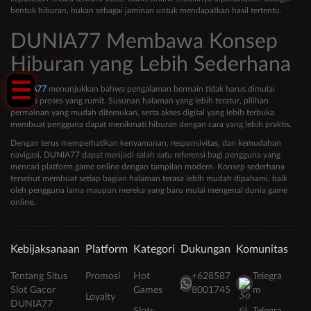
bentuk hiburan, bukan sebagai jaminan untuk mendapatkan hasil tertentu.
DUNIA77 Membawa Konsep
Click Me!
Hiburan yang Lebih Sederhana
DUNIA77
menunjukkan bahwa pengalaman bermain tidak harus dimulai
dengan proses yang rumit. Susunan halaman yang lebih teratur, pilihan
permainan yang mudah ditemukan, serta akses digital yang lebih terbuka
membuat pengguna dapat menikmati hiburan dengan cara yang lebih praktis.
Dengan terus memperhatikan kenyamanan, responsivitas, dan kemudahan
navigasi, DUNIA77 dapat menjadi salah satu referensi bagi pengguna yang
mencari platform game online dengan tampilan modern. Konsep sederhana
tersebut membuat setiap bagian halaman terasa lebih mudah dipahami, baik
oleh pengguna lama maupun mereka yang baru mulai mengenal dunia game
online.
Kebijaksanaan
Platform
Kategori
Dukungan
Komunitas
Tentang Situs
Promosi
Hot
+628587
Telegra
Slot Gacor
Games
8001745
m
Loyalty
DUNIA77