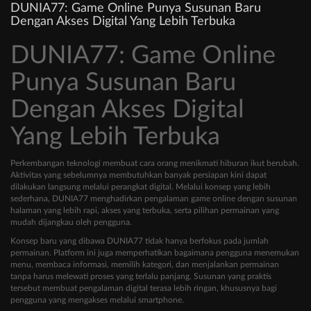
DUNIA77: Game Online Punya Susunan Baru
Dengan Akses Digital Yang Lebih Terbuka
DUNIA77: Game Online
Punya Susunan Baru
Dengan Akses Digital
Yang Lebih Terbuka
Perkembangan teknologi membuat cara orang menikmati hiburan ikut berubah.
Aktivitas yang sebelumnya membutuhkan banyak persiapan kini dapat
dilakukan langsung melalui perangkat digital. Melalui konsep yang lebih
sederhana, DUNIA77 menghadirkan pengalaman game online dengan susunan
halaman yang lebih rapi, akses yang terbuka, serta pilihan permainan yang
mudah dijangkau oleh pengguna.
Konsep baru yang dibawa DUNIA77 tidak hanya berfokus pada jumlah
permainan. Platform ini juga memperhatikan bagaimana pengguna menemukan
menu, membaca informasi, memilih kategori, dan menjalankan permainan
tanpa harus melewati proses yang terlalu panjang. Susunan yang praktis
tersebut membuat pengalaman digital terasa lebih ringan, khususnya bagi
pengguna yang mengakses melalui smartphone.