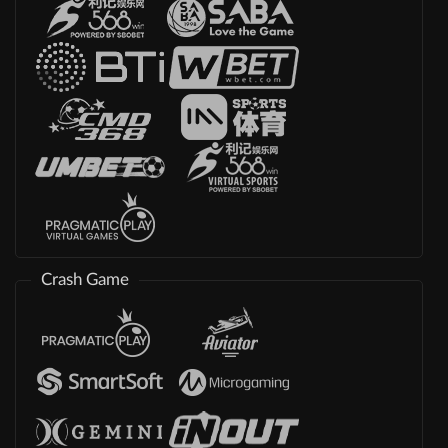
Crash Game