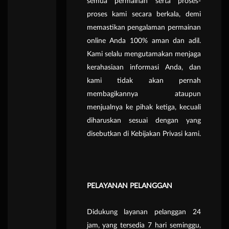
semua permainan serta proses-
proses kami secara berkala, demi
memastikan pengalaman permainan
online Anda 100% aman dan adil.
Kami selalu mengutamakan menjaga
kerahasiaan informasi Anda, dan
kami tidak akan pernah
membagikannya ataupun
menjualnya ke pihak ketiga, kecuali
diharuskan sesuai dengan yang
disebutkan di Kebijakan Privasi kami.
PELAYANAN PELANGGAN
Didukung layanan pelanggan 24
jam, yang tersedia 7 hari seminggu,